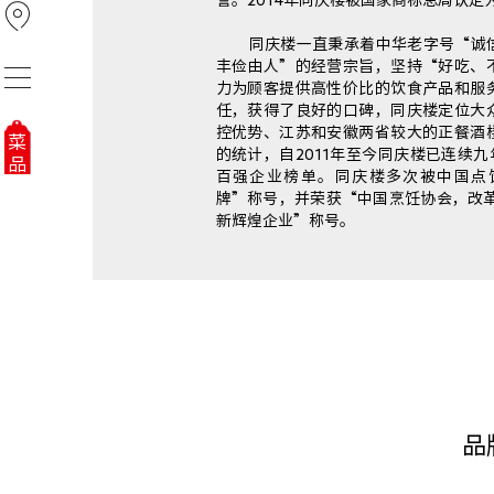
誉。2014年同庆楼被国家商标总局认定
同庆楼一直秉承着中华老字号“诚
丰俭由人”的经营宗旨，坚持“好吃、
力为顾客提供高性价比的饮食产品和服
任，获得了良好的口碑，同庆楼定位大
控优势、江苏和安徽两省较大的正餐酒
菜
的统计，自2011年至今同庆楼已连续九
品
百强企业榜单。同庆楼多次被中国点
牌”称号，并荣获“中国烹饪协会，改革
新辉煌企业”称号。
品