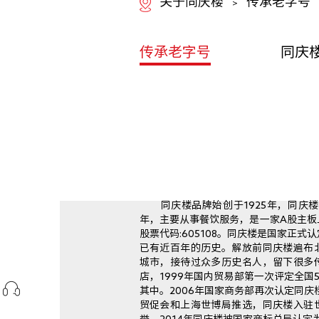
关于同庆楼
传承老字号
>
传承老字号
同庆
同庆楼品牌始创于1925年，同庆楼
年，主要从事餐饮服务，是一家A股主板
股票代码:605108。同庆楼是国家正
已有近百年的历史。解放前同庆楼遍布
城市，接待过众多历史名人，留下很多
店，1999年国内贸易部第一次评定全国
其中。2006年国家商务部再次认定同庆
贸促会和上海世博局推选，同庆楼入驻