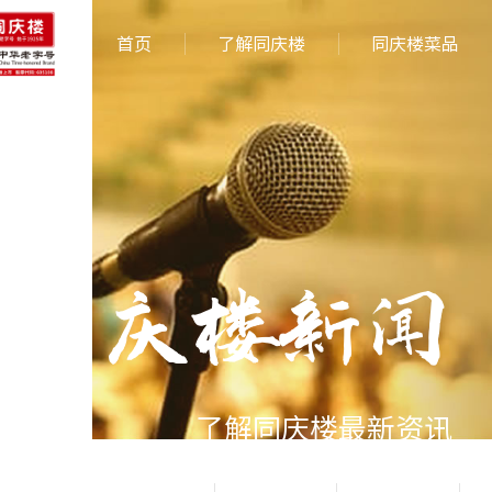
首页
了解同庆楼
同庆楼菜品
同庆楼新闻
了解同庆楼最新资讯